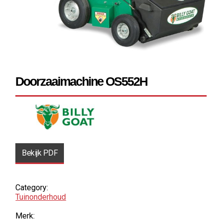
Doorzaaimachine OS552H
Bekijk PDF
Category:
Tuin­onderhoud
Merk: