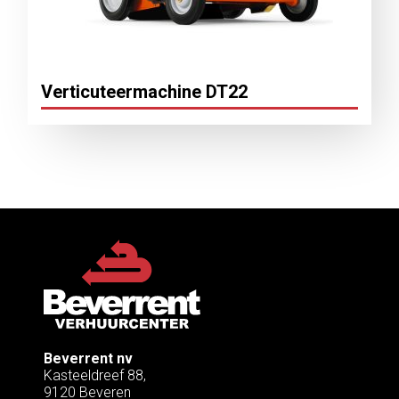
Verticuteermachine DT22
Beverrent nv
Kasteeldreef 88,
9120 Beveren