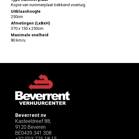
Kopie van nummerplaat trekkend voertuig
Uitblaashoogte
250cm
Afmetingen (LxBxH)
370 x 150 x 250cm
Maximale snelheid
80 km/u
Beverrent nv
Kasteeldreef 88,
9120 Beveren
BE0439.341.308
+32 (0)3 775 18 15