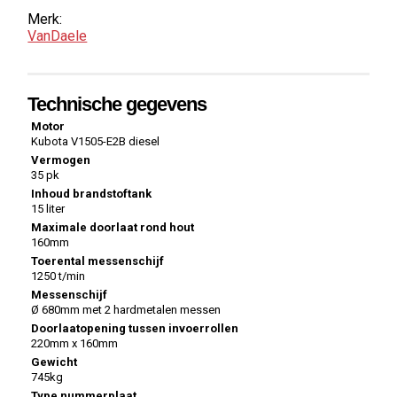
Merk:
VanDaele
Technische gegevens
Motor
Kubota V1505-E2B diesel
Vermogen
35 pk
Inhoud brandstoftank
15 liter
Maximale doorlaat rond hout
160mm
Toerental messenschijf
1250 t/min
Messenschijf
Ø 680mm met 2 hardmetalen messen
Doorlaatopening tussen invoerrollen
220mm x 160mm
Gewicht
745kg
Type nummerplaat