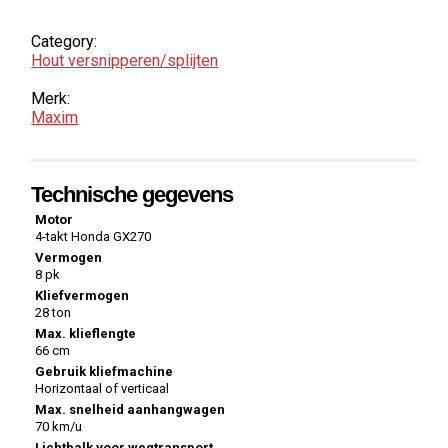
Category:
Hout­ versnipperen/splijten
Merk:
Maxim
Technische gegevens
Motor
4-takt Honda GX270
Vermogen
8 pk
Kliefvermogen
28 ton
Max. klieflengte
66 cm
Gebruik kliefmachine
Horizontaal of verticaal
Max. snelheid aanhangwagen
70 km/u
Lichtbalk voor wegtransport