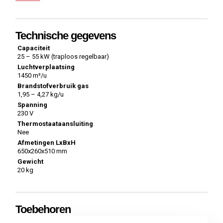
Technische gegevens
Capaciteit
25 – 55 kW (traploos regelbaar)
Luchtverplaatsing
1450 m³/u
Brandstofverbruik gas
1,95 – 4,27 kg/u
Spanning
230 V
Thermostaataansluiting
Nee
Afmetingen LxBxH
650x260x510 mm
Gewicht
20 kg
Toebehoren