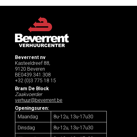
Beverrent nv
Kasteeldreef 88,
9120 Beveren
BE0439.341.308
+32 (0)3 775 18 15
Bram De Block
Zaakvoerder
verhuur@beverrent.be
Openingsuren:
Maandag
8u-12u, 13u-17u30
Dinsdag
8u-12u, 13u-17u30