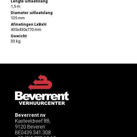
Lengte uitlaatslang
1,5 m
Diameter uitlaatslang
125 mm
Afmetingen LxBxH
435x430x770 mm
Gewicht
33 kg
Beverrent nv
Kasteeldreef 88,
9120 Beveren
BE0439.341.308