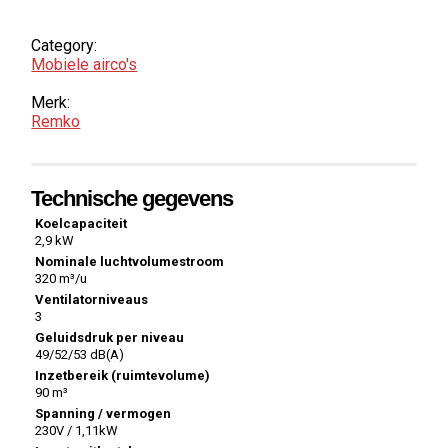
Category:
Mobiele airco's
Merk:
Remko
Technische gegevens
Koelcapaciteit
2,9 kW
Nominale luchtvolumestroom
320 m³/u
Ventilatorniveaus
3
Geluidsdruk per niveau
49/52/53 dB(A)
Inzetbereik (ruimtevolume)
90 m³
Spanning / vermogen
230V / 1,11kW