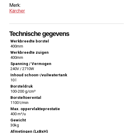
Merk:
Kärcher
Technische gegevens
Werkbreedte borstel
400mm
Werkbreedte zuigen
400mm
Spanning / Vermogen
240V / 2710W
Inhoud schoon-/vuilwatertank
10 l
Borsteldruk
100-200 g/cm³
Borsteltoerental
1100 t/min
Max. oppervlakteprestatie
400 m²/u
Gewicht
30kg
Afmetingen (LxBxH)