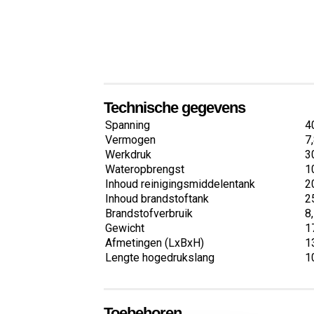
Technische gegevens
Spanning
4
Vermogen
7
Werkdruk
3
Wateropbrengst
1
Inhoud reinigingsmiddelentank
20
Inhoud brandstoftank
25
Brandstofverbruik
8,
Gewicht
1
Afmetingen (LxBxH)
1
Lengte hogedrukslang
1
Toebehoren