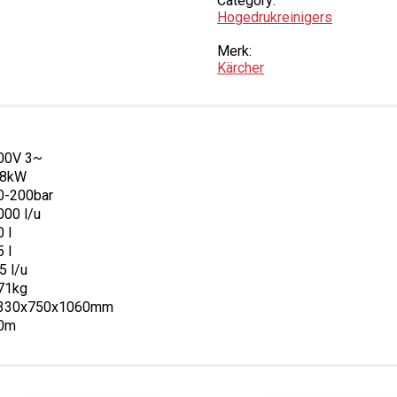
Category:
Hogedruk­reinigers
Merk:
Kärcher
00V 3~
,8kW
0-200bar
000 l/u
 l
 l
5 l/u
71kg
330x750x1060mm
0m