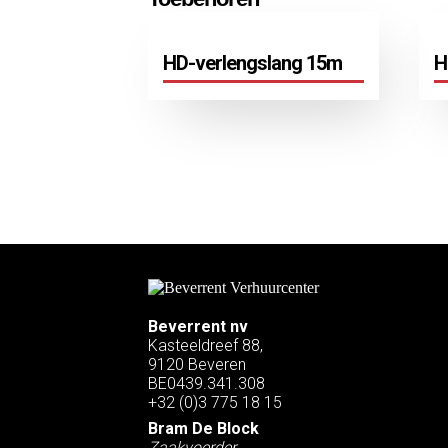
HD-verlengslang 15m
H
Beverrent nv
Kasteeldreef 88,
9120 Beveren
BE0439.341.308
+32 (0)3 775 18 15
Bram De Block
Zaakvoerder