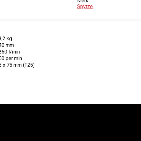
Merk:
Spÿtze
3,2 kg
40 mm
260 l/min
00 per min
5 x 75 mm (T25)