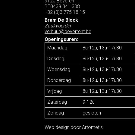
9120 Beveren
BE0439.341.308
+32 (0)3 775 18 15
Bram De Block
Zaakvoerder
verhuur@beverrent.be
Openingsuren:
Maandag
8u-12u, 13u-17u30
Dinsdag
8u-12u, 13u-17u30
Woensdag
8u-12u, 13u-17u30
Donderdag
8u-12u, 13u-17u30
Vrijdag
8u-12u, 13u-17u30
Zaterdag
9-12u
Zondag
gesloten
Web design door
Artometis