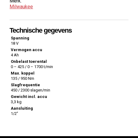
Merk:
Milwaukee
Technische gegevens
Spanning
18 V
Vermogen accu
4 Ah
Onbelast toerental
0 – 425 / 0 – 1700 t/min
Max. koppel
135 / 950 Nm
Slagfrequentie
450 / 2300 slagen/min
Gewicht incl. accu
3,3 kg
Aansluiting
1/2”