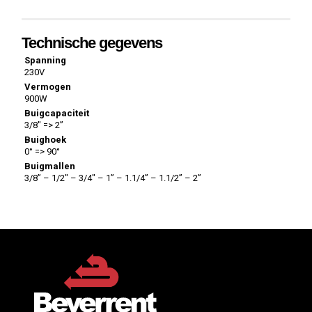
Technische gegevens
Spanning
230V
Vermogen
900W
Buigcapaciteit
3/8″ => 2”
Buighoek
0° => 90°
Buigmallen
3/8” – 1/2″ – 3/4″ – 1” – 1.1/4” – 1.1/2” – 2”