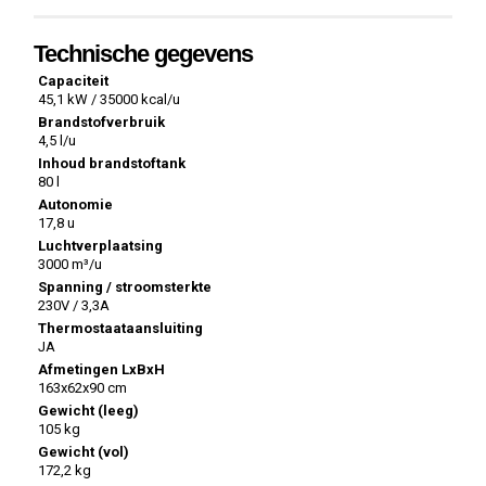
Technische gegevens
Capaciteit
45,1 kW / 35000 kcal/u
Brandstofverbruik
4,5 l/u
Inhoud brandstoftank
80 l
Autonomie
17,8 u
Luchtverplaatsing
3000 m³/u
Spanning / stroomsterkte
230V / 3,3A
Thermostaataansluiting
JA
Afmetingen LxBxH
163x62x90 cm
Gewicht (leeg)
105 kg
Gewicht (vol)
172,2 kg