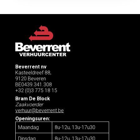
Beverrent nv
Kasteeldreef 88,
9120 Beveren
BE0439.341.308
+32 (0)3 775 18 15
Bram De Block
Zaakvoerder
verhuur@beverrent.be
Openingsuren:
Maandag
8u-12u, 13u-17u30
Dinsdag
8u-12u, 13u-17u30