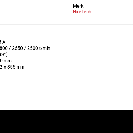
Merk:
HireTech
8 A
800 / 2650 / 2500 t/min
(8”)
00 mm
22 x 855 mm