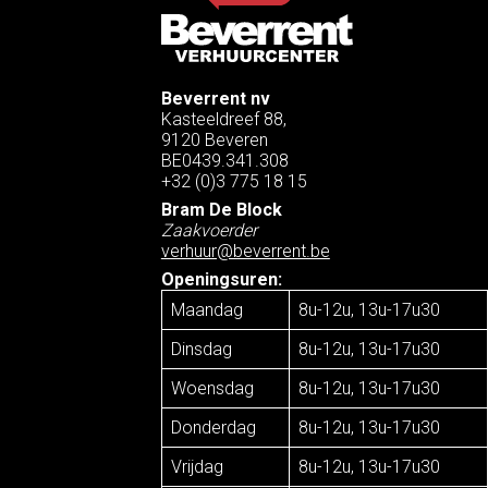
Beverrent nv
Kasteeldreef 88,
9120 Beveren
BE0439.341.308
+32 (0)3 775 18 15
Bram De Block
Zaakvoerder
verhuur@beverrent.be
Openingsuren:
Maandag
8u-12u, 13u-17u30
Dinsdag
8u-12u, 13u-17u30
Woensdag
8u-12u, 13u-17u30
Donderdag
8u-12u, 13u-17u30
Vrijdag
8u-12u, 13u-17u30