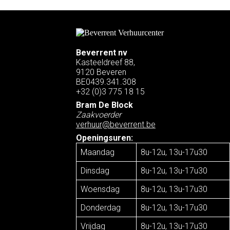
Beverrent nv
Kasteeldreef 88,
9120 Beveren
BE0439.341.308
+32 (0)3 775 18 15
Bram De Block
Zaakvoerder
verhuur@beverrent.be
Openingsuren:
Maandag
8u-12u, 13u-17u30
Dinsdag
8u-12u, 13u-17u30
Woensdag
8u-12u, 13u-17u30
Donderdag
8u-12u, 13u-17u30
Vrijdag
8u-12u, 13u-17u30