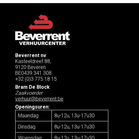
Beverrent nv
Kasteeldreef 88,
9120 Beveren
BE0439.341.308
+32 (0)3 775 18 15
Bram De Block
Zaakvoerder
verhuur@beverrent.be
Openingsuren:
Maandag
8u-12u, 13u-17u30
Dinsdag
8u-12u, 13u-17u30
Woensdag
8u-12u, 13u-17u30