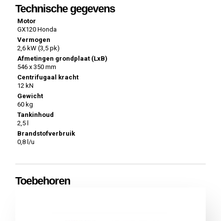
Technische gegevens
Motor
GX120 Honda
Vermogen
2,6 kW (3,5 pk)
Afmetingen grondplaat (LxB)
546 x 350 mm
Centrifugaal kracht
12 kN
Gewicht
60 kg
Tankinhoud
2,5 l
Brandstofverbruik
0,8 l/u
Toebehoren