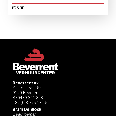
€
25,00
Beverrent nv
Kasteeldreef 88,
9120 Beveren
BE0439.341.308
+32 (0)3 775 18 15
Bram De Block
Zaakvoerder