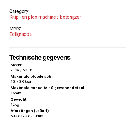
Category:
Knip- en plooi­machines betonijzer
Merk:
Edilgrappa
Technische gegevens
Motor
230V / 50Hz
Maximale plooikracht
10t / 380bar
Maximale capaciteit Ø gewapend staal
16mm
Gewicht
12kg
Afmetingen (LxBxH)
500 x 120 x 230mm