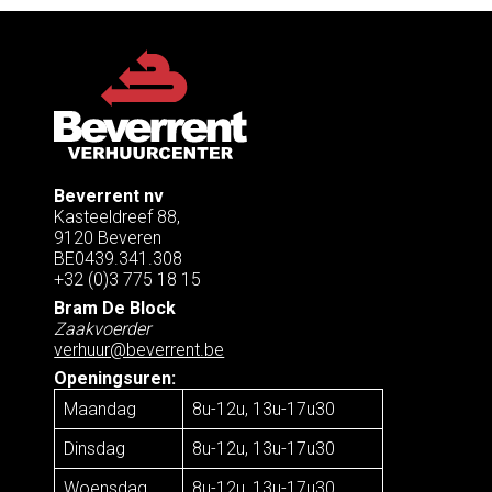
Beverrent nv
Kasteeldreef 88,
9120 Beveren
BE0439.341.308
+32 (0)3 775 18 15
Bram De Block
Zaakvoerder
verhuur@beverrent.be
Openingsuren:
Maandag
8u-12u, 13u-17u30
Dinsdag
8u-12u, 13u-17u30
Woensdag
8u-12u, 13u-17u30