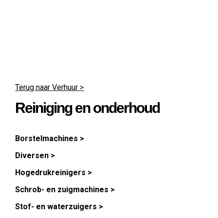
Terug naar Verhuur >
Reiniging en onderhoud
Borstel­machines
Diversen
Hogedruk­reinigers
Schrob- en zuig­machines
Stof- en water­zuigers