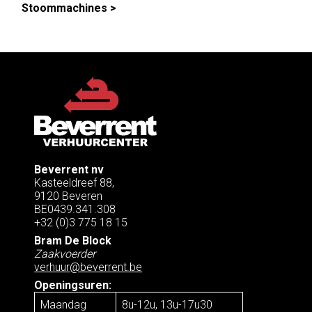
Stoom­machines
Beverrent nv
Kasteeldreef 88,
9120 Beveren
BE0439.341.308
+32 (0)3 775 18 15
Bram De Block
Zaakvoerder
verhuur@beverrent.be
Openingsuren:
Maandag
8u-12u, 13u-17u30