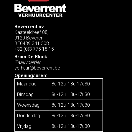
Beverrent nv
Kasteeldreef 88,
9120 Beveren
BE0439.341.308
+32 (0)3 775 18 15
Bram De Block
Zaakvoerder
verhuur@beverrent.be
Openingsuren:
Maandag
8u-12u, 13u-17u30
Dinsdag
8u-12u, 13u-17u30
Woensdag
8u-12u, 13u-17u30
Donderdag
8u-12u, 13u-17u30
Vrijdag
8u-12u, 13u-17u30