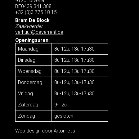
9120 Beveren
BE0439.341.308
+32 (0)3 775 18 15
Bram De Block
Zaakvoerder
verhuur@beverrent.be
Openingsuren:
Maandag
8u-12u, 13u-17u30
Dinsdag
8u-12u, 13u-17u30
Woensdag
8u-12u, 13u-17u30
Donderdag
8u-12u, 13u-17u30
Vrijdag
8u-12u, 13u-17u30
Zaterdag
9-12u
Zondag
gesloten
Web design door
Artometis