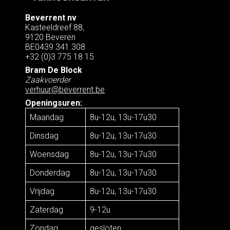
Beverrent nv
Kasteeldreef 88,
9120 Beveren
BE0439.341.308
+32 (0)3 775 18 15
Bram De Block
Zaakvoerder
verhuur@beverrent.be
Openingsuren:
Maandag
8u-12u, 13u-17u30
Dinsdag
8u-12u, 13u-17u30
Woensdag
8u-12u, 13u-17u30
Donderdag
8u-12u, 13u-17u30
Vrijdag
8u-12u, 13u-17u30
Zaterdag
9-12u
Zondag
gesloten