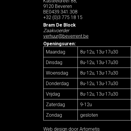
Kasteeldreef 88,
9120 Beveren
BE0439.341.308
+32 (0)3 775 18 15
Bram De Block
Zaakvoerder
verhuur@beverrent.be
Openingsuren:
Maandag
8u-12u, 13u-17u30
Dinsdag
8u-12u, 13u-17u30
Woensdag
8u-12u, 13u-17u30
Donderdag
8u-12u, 13u-17u30
Vrijdag
8u-12u, 13u-17u30
Zaterdag
9-12u
Zondag
gesloten
Web design door
Artometis